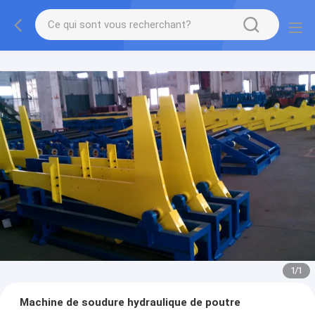
1
/
1
Machine de soudure hydraulique de poutre