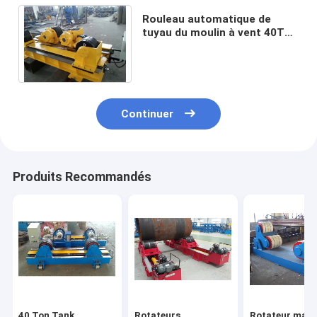
Rouleau automatique de
tuyau du moulin à vent 40T
pour souder la rotation
d'onde entretenue/CCW
Continuer
Produits Recommandés
40 Ton Tank
Rotateurs
Rotateur manu