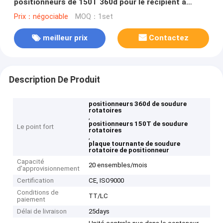
positionneurs de 150T 360d pour le récipient à
pression
Prix：négociable
MOQ：1set
meilleur prix
Contactez
Description De Produit
positionneurs 360d de soudure
rotatoires
,
positionneurs 150T de soudure
Le point fort
rotatoires
,
plaque tournante de soudure
rotatoire de positionneur
Capacité
20 ensembles/mois
d'approvisionnement
Certification
CE, ISO9000
Conditions de
TT/LC
paiement
Délai de livraison
25days