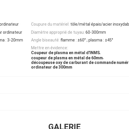
ordinateur
Coupure du matériel:
tôle/métal épais/acier inoxydab
 ordinateur
Diamètre approprié de tuyau:
60-300mm
sma : 3-20mm
Angle biseauté:
flamme : ±60° ; plasma : ±45°
Mettre en évidence:
,
Coupeur de plasma en métal d'INMS
,
coupeur de plasma en métal de 60mm
découpeuse oxy de carburant de commande numér
ordinateur de 300mm
GALERIE