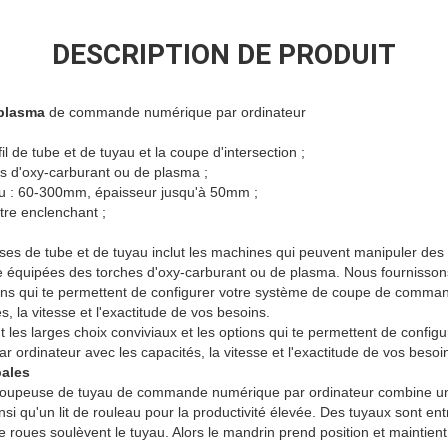
DESCRIPTION DE PRODUIT
plasma
de commande numérique par ordinateur
il de tube et de tuyau et la coupe d'intersection ;
s d'oxy-carburant ou de plasma ;
au : 60-300mm, épaisseur jusqu'à 50mm ;
re enclenchant ;
es de tube et de tuyau inclut les machines qui peuvent manipuler des 
re équipées des torches d'oxy-carburant ou de plasma. Nous fournisson
tions qui te permettent de configurer votre système de coupe de comm
s, la vitesse et l'exactitude de vos besoins.
les larges choix conviviaux et les options qui te permettent de config
rdinateur avec les capacités, la vitesse et l'exactitude de vos besoi
pales
oupeuse de tuyau de commande numérique par ordinateur combine un
si qu'un lit de rouleau pour la productivité élevée. Des tuyaux sont ent
roues soulèvent le tuyau. Alors le mandrin prend position et maintient 