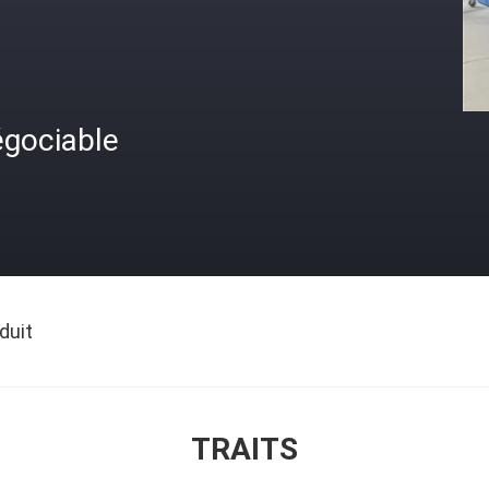
égociable
duit
TRAITS