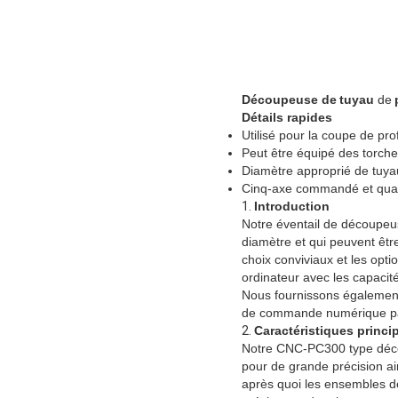
Découpeuse de
tuyau
de
Détails rapides
Utilisé pour la coupe de prof
Peut être équipé des torche
Diamètre approprié de tuy
Cinq-axe commandé et quat
1.
Introduction
Notre éventail de découpeus
diamètre et qui peuvent êt
choix conviviaux et les op
ordinateur avec les capacité
Nous fournissons également 
de commande numérique par o
2.
Caractéristiques princi
Notre CNC-PC300 type déc
pour de grande précision ain
après quoi les ensembles de 