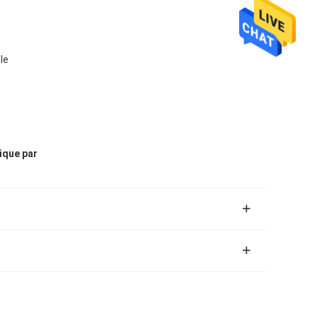
le
ique par