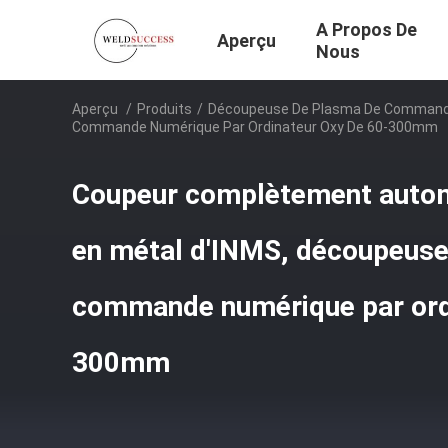
A Propos De
Aperçu
Nous
Aperçu
/
Produits
/
Découpeuse De Plasma De Commande
Commande Numérique Par Ordinateur Oxy De 60-300mm
Coupeur complètement autom
en métal d'INMS, découpeuse
commande numérique par ord
300mm