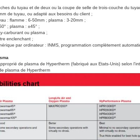
ches du tuyau et de deux ou la coupe de selle de trois-couche du tuyau 
m de tuyau, ou adapté aux besoins du client ;
yau : flamme : 6-50mm ; plasma : 3-20mm ;
60° ; plasma : ±45° ;
y-carburant ou plasma ;
re enclenchant ;
ique par ordinateur : INMS, programmation complètement automatiq
asma
 approprié de plasma de Hypertherm (fabriqué aux Etats-Unis) selon l'in
de plasma de Hypertherm