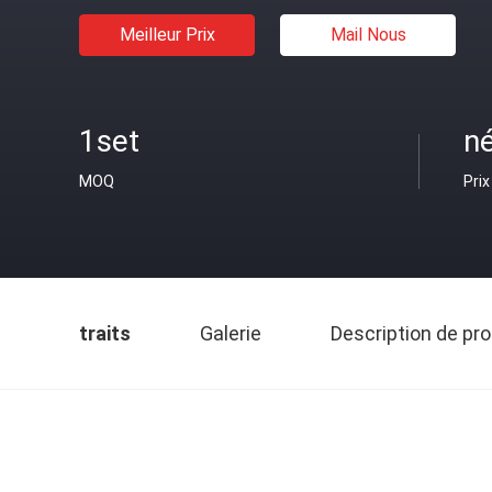
Meilleur Prix
Mail Nous
1set
n
MOQ
Prix
traits
Galerie
Description de pro