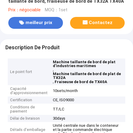
taillante de bord, fraiseuse de bord de TX32A TX40A
Prix：négociable
MOQ：1set
meilleur prix
Contactez
Description De Produit
Machine taillante de bord de plat
d'industries maritimes
,
Le point fort
Machine taillante de bord de plat de
TX32A
,
Fraiseuse de bord de TX40A
Capacité
10sets/month
d'approvisionnement
Certification
CE, ISO9000
Conditions de
TT/LC
paiement
Délai de livraison
30days
Unité centrale nue dans le conteneur
Détails d'emballage
et la partie commande électrique