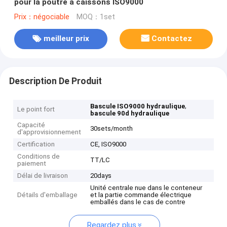
pour la poutre à caissons ISO9000
Prix：négociable
MOQ：1set
meilleur prix
Contactez
Description De Produit
,
Bascule ISO9000 hydraulique
Le point fort
bascule 90d hydraulique
Capacité
30sets/month
d'approvisionnement
Certification
CE, ISO9000
Conditions de
TT/LC
paiement
Délai de livraison
20days
Unité centrale nue dans le conteneur
Détails d'emballage
et la partie commande électrique
emballés dans le cas de contre
Regardez plus