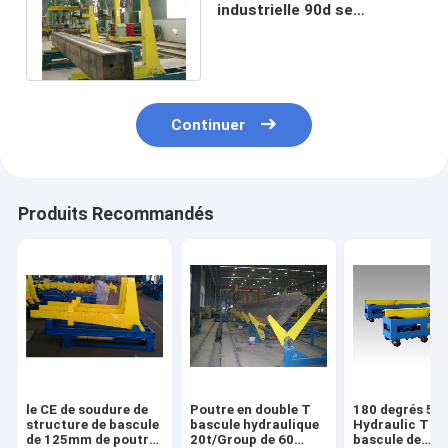
industrielle 90d se
retournant pour la poutre à
caissons ISO9000
Continuer
Produits Recommandés
le CE de soudure de
Poutre en double T
180 degrés 5m
structure de bascule
bascule hydraulique
Hydraulic Tilt
de 125mm de poutre
20t/Group de 60
bascule de