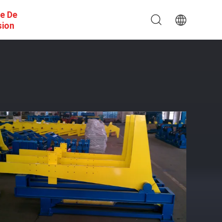
e De
sion