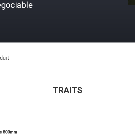
égociable
duit
TRAITS
de 800mm