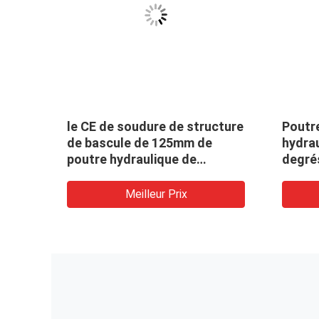
le CE de soudure de structure
Poutr
rnant
de bascule de 125mm de
hydra
s
poutre hydraulique de
degrés
Tableau a énuméré
Meilleur Prix