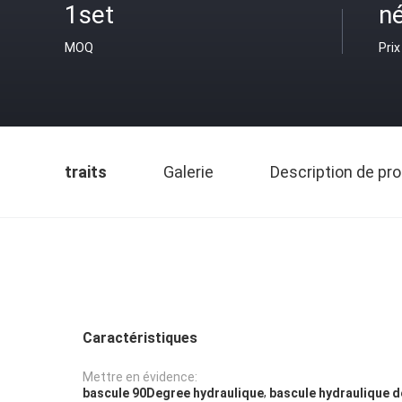
1set
n
MOQ
Prix
traits
Galerie
Description de pro
Caractéristiques
Mettre en évidence:
,
bascule 90Degree hydraulique
bascule hydraulique 