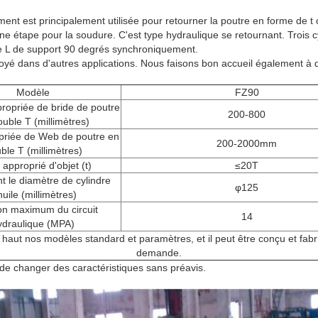
nt est principalement utilisée pour retourner la poutre en forme de t
ine étape pour la soudure. C'est type hydraulique se retournant. Trois c
e L de support 90 degrés synchroniquement.
oyé dans d'autres applications. Nous faisons bon accueil également à d
Modèle
FZ90
ropriée de bride de poutre
200-800
uble T (millimètres)
opriée de Web de poutre en
200-2000mm
ble T (millimètres)
 approprié d'objet (t)
≤20T
t le diamètre de cylindre
φ125
huile (millimètres)
on maximum du circuit
14
ydraulique (MPA)
 haut nos modèles standard et paramètres, et il peut être conçu et fabr
demande.
t de changer des caractéristiques sans préavis.