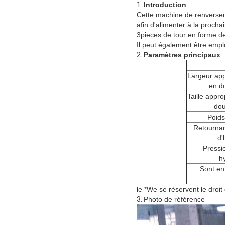
1.
Introduction
Cette machine de renverseme
afin d'alimenter à la procha
3pieces de tour en forme d
Il peut également être empl
2.
Paramètres principaux
Largeur app
en do
Taille appr
dou
Poids
Retournan
d'
Pressi
h
Sont en
le *We se réservent le droi
3.
Photo de référence