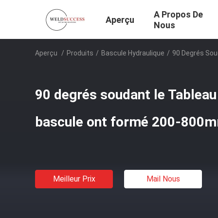
A Propos De
Aperçu
Nous
Aperçu
/
Produits
/
Bascule Hydraulique
/
90 Degrés Sou
90 degrés soudant le Tableau
bascule ont formé 200-800
Meilleur Prix
Mail Nous