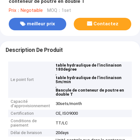
conteneur de poutre en double T
Prix：Negotaible
MOQ：1set
meilleur prix
Contactez
Description De Produit
table hydraulique de l'inclinaison
180degree
,
table hydraulique de l'inclinaison
Le point fort
5m/min
,
Bascule de conteneur de poutre en
double T
Capacité
30sets/month
d'approvisionnement
Certification
CE, ISO9000
Conditions de
TT/LC
paiement
Délai de livraison
20days